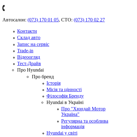
Автосалон:
(073) 170 01 05
,
СТО:
(073) 170 02 27
Контакти
Склад авто
Запис на сервіс
Trade-in
Відеоогляд
Тест-Драйв
Про Hyundai
Про бренд
Історія
Місія та цінності
Філософія Бренду
Hyundai в Україні
Про "Хюндай Мотор
Україна"
Регулярна та особлива
інформація
Hyundai у світі