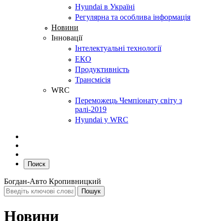
Hyundai в Україні
Регулярна та особлива інформація
Новини
Інновації
Інтелектуальні технології
ЕКО
Продуктивність
Трансмісія
WRC
Переможець Чемпіонату світу з
ралі-2019
Hyundai у WRC
Поиск
Богдан-Авто Кропивницкий
Новини