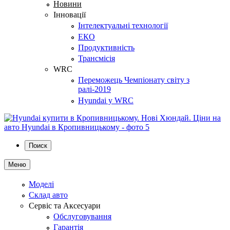
Новини
Інновації
Інтелектуальні технології
ЕКО
Продуктивність
Трансмісія
WRC
Переможець Чемпіонату світу з
ралі-2019
Hyundai у WRC
Поиск
Меню
Моделі
Склад авто
Сервіс та Аксесуари
Обслуговування
Гарантія