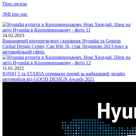
Прес-релізи
ЗМІ про нас
24.02.2023
Виконавчий віцепрезидент і керівник Hyundai та Genesis
Global Design Center, Сан Юп Лі, став Людиною 2023 року в
автомобільній сфері.
11.01.2022
IONIQ 5 та STARIA отримали премії за найкращий дизайн
автомобіля від GOOD DESIGN Awards 2021