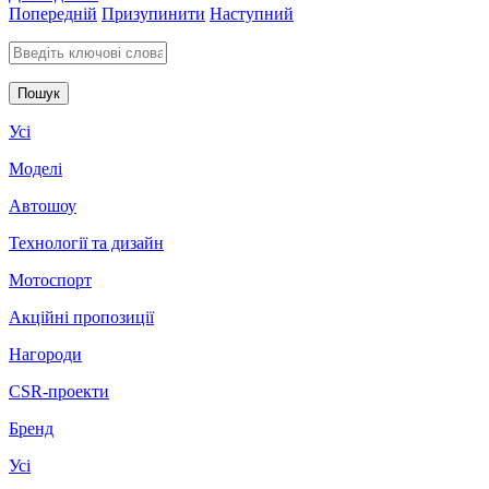
Попередній
Призупинити
Наступний
Введіть ключові слова для пошуку
Усі
Моделі
Автошоу
Технології та дизайн
Мотоспорт
Акційні пропозиції
Нагороди
CSR-проекти
Бренд
Усі