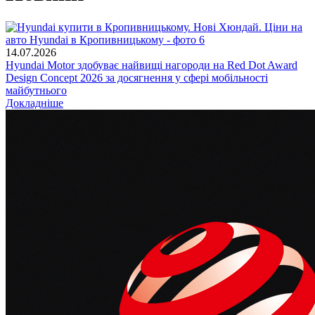
14.07.2026
Hyundai Motor здобуває найвищі нагороди на Red Dot Award
Design Concept 2026 за досягнення у сфері мобільності
майбутнього
Докладніше