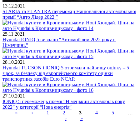
13.12.2021
STARIA та ELANTRA переможці Національної автомобільної
премії “Авто Лідер 2022.”
25.11.2021
Hyundai IONIQ 5 визнано “Автомобілем 2022 року в
Німеччині.”
28.10.2021
Hyundai TUCSON і IONIQ 5 отримали найвищу оцінку – 5
зірок, за безпеку від європейського комітету оцінки
транспортних засобів Euro NCAP.
27.10.2021
IONIQ 5 переможець премії “Німецький автомобіль року
2022” у категорії “Нова енергія”
«
‹
1
2
3
4
5
…
›
»
Сторінки