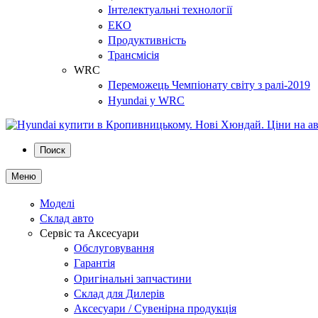
Інтелектуальні технології
ЕКО
Продуктивність
Трансмісія
WRC
Переможець Чемпіонату світу з ралі-2019
Hyundai у WRC
Поиск
Меню
Моделі
Склад авто
Сервіс та Аксесуари
Обслуговування
Гарантія
Оригінальні запчастини
Склад для Дилерів
Аксесуари / Сувенірна продукція