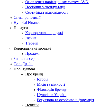
Оновлення навігаційних систем AVN
Посібник з експлуатації
Сертифікат відповідності
Спецпропозиції
Hyundai Finance
Послуги
Корпоративні продажі
Лізинг
Trade-in
Корпоративні продажі
Продажі
Запис на сервіс
Тест-Драйв
Про Hyundai
Про бренд
Історія
Місія та цінності
Філософія Бренду
Hyundai в Україні
Регулярна та особлива інформація
Новини