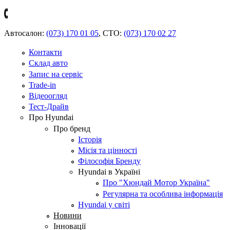
Автосалон:
(073) 170 01 05
,
СТО:
(073) 170 02 27
Контакти
Склад авто
Запис на сервіс
Trade-in
Відеоогляд
Тест-Драйв
Про Hyundai
Про бренд
Історія
Місія та цінності
Філософія Бренду
Hyundai в Україні
Про "Хюндай Мотор Україна"
Регулярна та особлива інформація
Hyundai у світі
Новини
Інновації