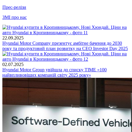
Прес-релізи
ЗМІ про нас
22.09.2025
Hyundai Motor Company презентує амбітне бачення до 2030
року та продуктовий план розвитку на CEO Investor Day 2025
02.07.2025
Hyundai Motor Group увійшла до списку TIME «100
найвпливовіших компаній світу 2025 року»