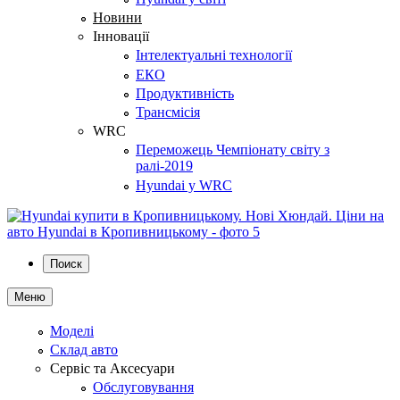
Новини
Інновації
Інтелектуальні технології
ЕКО
Продуктивність
Трансмісія
WRC
Переможець Чемпіонату світу з
ралі-2019
Hyundai у WRC
Поиск
Меню
Моделі
Склад авто
Сервіс та Аксесуари
Обслуговування