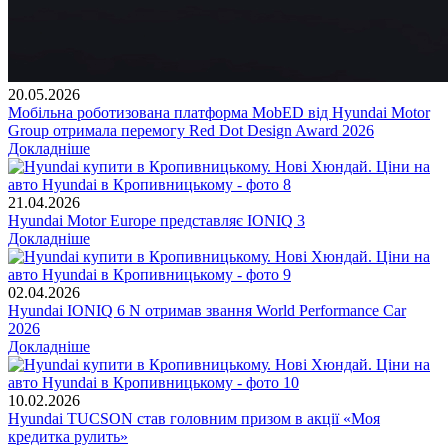
20.05.2026
Мобільна роботизована платформа MobED від Hyundai Motor
Group отримала перемогу Red Dot Design Award 2026
Докладніше
21.04.2026
Hyundai Motor Europe представляє IONIQ 3
Докладніше
02.04.2026
Hyundai IONIQ 6 N отримав звання World Performance Car
2026
Докладніше
10.02.2026
Hyundai TUCSON став головним призом в акції «Моя
кредитка рулить»