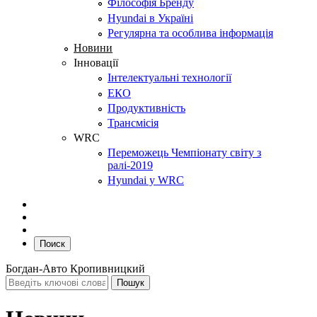
Філософія Бренду
Hyundai в Україні
Регулярна та особлива інформація
Новини
Інновації
Інтелектуальні технології
ЕКО
Продуктивність
Трансмісія
WRC
Переможець Чемпіонату світу з
ралі-2019
Hyundai у WRC
Поиск
Богдан-Авто Кропивницкий