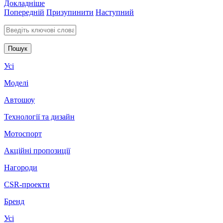
Докладніше
Попередній
Призупинити
Наступний
Введіть ключові слова для пошуку
Усі
Моделі
Автошоу
Технології та дизайн
Мотоспорт
Акційні пропозиції
Нагороди
CSR-проекти
Бренд
Усі