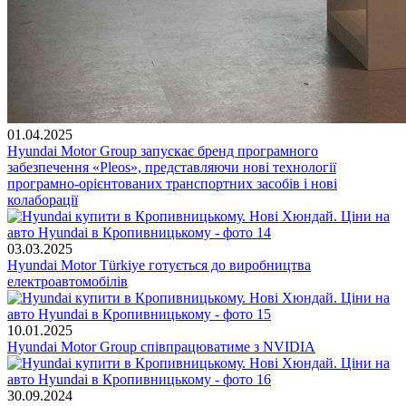
01.04.2025
Hyundai Motor Group запускає бренд програмного
забезпечення «Pleos», представляючи нові технології
програмно-орієнтованих транспортних засобів і нові
колаборації
03.03.2025
Hyundai Motor Türkiye готується до виробництва
електроавтомобілів
10.01.2025
Hyundai Motor Group співпрацюватиме з NVIDIA
30.09.2024