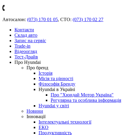
Автосалон:
(073) 170 01 05
,
СТО:
(073) 170 02 27
Контакти
Склад авто
Запис на сервіс
Trade-in
Відеоогляд
Тест-Драйв
Про Hyundai
Про бренд
Історія
Місія та цінності
Філософія Бренду
Hyundai в Україні
Про "Хюндай Мотор Україна"
Регулярна та особлива інформація
Hyundai у світі
Новини
Інновації
Інтелектуальні технології
ЕКО
Продуктивність