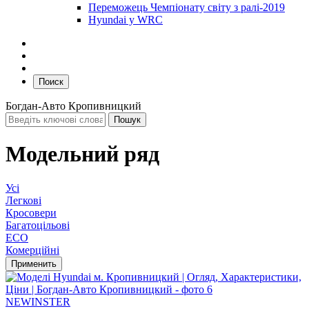
Переможець Чемпіонату світу з ралі-2019
Hyundai у WRC
Поиск
Богдан-Авто Кропивницкий
Модельний ряд
Усі
Легкові
Кросовери
Багатоцільові
ECO
Комерційні
NEW
INSTER