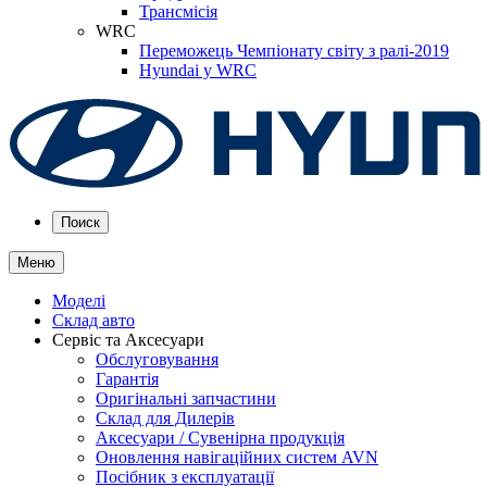
Трансмісія
WRC
Переможець Чемпіонату світу з ралі-2019
Hyundai у WRC
Поиск
Меню
Моделі
Склад авто
Сервіс та Аксесуари
Обслуговування
Гарантія
Оригінальні запчастини
Склад для Дилерів
Аксесуари / Сувенірна продукція
Оновлення навігаційних систем AVN
Посібник з експлуатації