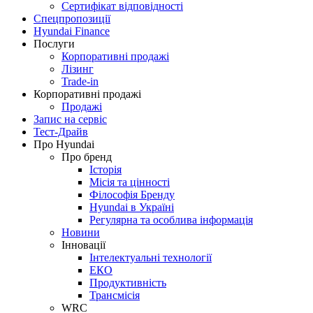
Сертифікат відповідності
Спецпропозиції
Hyundai Finance
Послуги
Корпоративні продажі
Лізинг
Trade-in
Корпоративні продажі
Продажі
Запис на сервіс
Тест-Драйв
Про Hyundai
Про бренд
Історія
Місія та цінності
Філософія Бренду
Hyundai в Україні
Регулярна та особлива інформація
Новини
Інновації
Інтелектуальні технології
ЕКО
Продуктивність
Трансмісія
WRC